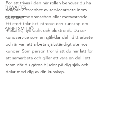
För att trivas i den här rollen behöver du ha 
THWAITES
tidigare erfarenhet av servicearbete inom 
entreprenadbranschen eller motsvarande. 
SÄKERHET
Ett stort tekniskt intresse och kunskap om 
ARBETSMILJÖ
mekanik, hydraulik och elektronik. Du ser 
kundservice som en självklar del i ditt arbete 
och är van att arbeta självständigt ute hos 
kunder. Som person tror vi att du har lätt för 
att samarbeta och gillar att vara en del i ett 
team där du gärna bjuder på dig själv och 
delar med dig av din kunskap.