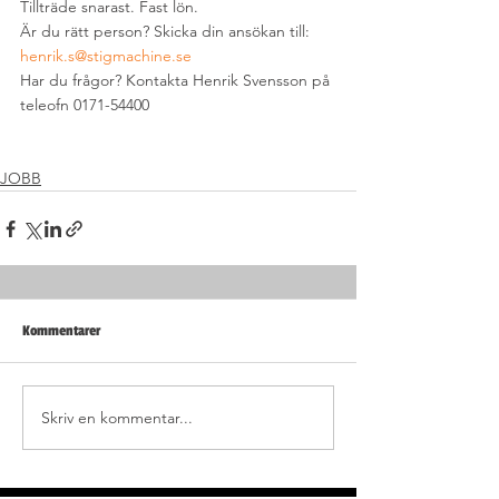
Tillträde snarast. Fast lön.
Är du rätt person? Skicka din ansökan till: 
henrik.s@stigmachine.se
Har du frågor? Kontakta Henrik Svensson på 
teleofn 0171-54400
JOBB
Kommentarer
Skriv en kommentar...