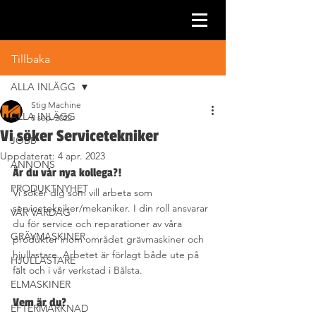
Inlägg
Tillbaka
ALLA INLÄGG
Stig Machine
ALLA INLÄGG
8 sep. 2022
Vi söker Servicetekniker
JOBB
Uppdaterat:
4 apr. 2023
ANNONS
Är du vår nya kollega?!
PRODUKTNYHET
Vi söker dig som vill arbeta som 
servicetekniker/mekaniker. I din roll ansvarar 
VÅR VARDAG
du för service och reparationer av våra 
GRÄVMASKINER
produkter inom området grävmaskiner och 
hjullastare. Arbetet är förlagt både ute på 
HJULLASTARE
fält och i vår verkstad i Bålsta.
ELMASKINER
Vem är du?
EFTERMARKNAD