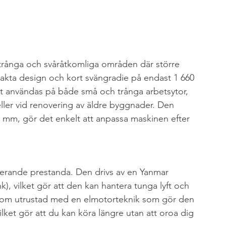
 trånga och svåråtkomliga områden där större 
kta design och kort svängradie på endast 1 660 
t användas på både små och trånga arbetsytor, 
ler vid renovering av äldre byggnader. Den 
60 mm, gör det enkelt att anpassa maskinen efter 
onerande prestanda. Den drivs av en Yanmar 
 vilket gör att den kan hantera tunga lyft och 
tom utrustad med en elmotorteknik som gör den 
ilket gör att du kan köra längre utan att oroa dig 