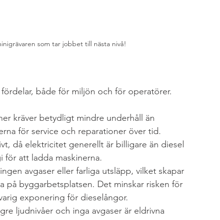
minigrävaren som tar jobbet till nästa nivå!
ördelar, både för miljön och för operatörer. 
er kräver betydligt mindre underhåll än 
rna för service och reparationer över tid. 
, då elektricitet generellt är billigare än diesel 
i för att ladda maskinerna.
ngen avgaser eller farliga utsläpp, vilket skapar 
lla på byggarbetsplatsen. Det minskar risken för 
arig exponering för dieselångor.
gre ljudnivåer och inga avgaser är eldrivna 