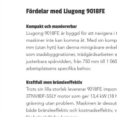
Fördelar med Liugong 9018FE
Kompakt och manövrerbar
Liugong 9018FE är byggd för att navigera i
maskiner inte kan komma åt. Med sin kompa
mm (utan hytt) kan denna minigrävare enkel
som stadsbyggnationer, trädgårdsarbeten el
justerbara spårvidden, från 750 mm till 1 0
arbetsplatsens specifika behov.
Kraftfull men bränsleeffektiv
Trots sin lilla storlek levererar 9018FE imp
3TNV80F-SSLY motor som ger 13,4 kW (18 hk),
grävning utan problem. Maskinen är dessu
både bränsleeffektiv och kostnadseffektiv, v