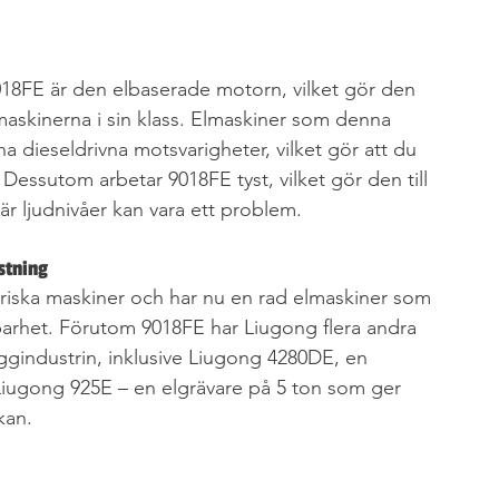
18FE är den elbaserade motorn, vilket gör den 
 maskinerna i sin klass. Elmaskiner som denna 
a dieseldrivna motsvarigheter, vilket gör att du 
 Dessutom arbetar 9018FE tyst, vilket gör den till 
är ljudnivåer kan vara ett problem.
stning
triska maskiner och har nu en rad elmaskiner som 
lbarhet. Förutom 9018FE har Liugong flera andra 
ggindustrin, inklusive Liugong 4280DE, en 
Liugong 925E – en elgrävare på 5 ton som ger 
kan.