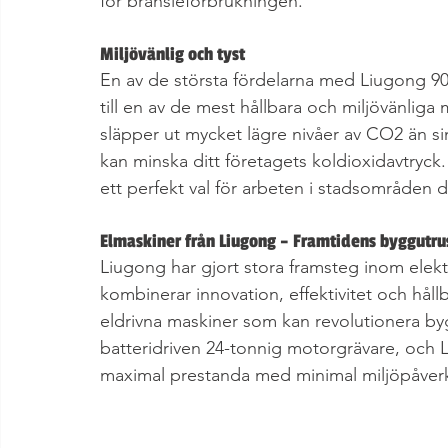
för bränsleförbrukningen.
Miljövänlig och tyst
En av de största fördelarna med Liugong 90
till en av de mest hållbara och miljövänliga
släpper ut mycket lägre nivåer av CO2 än sin
kan minska ditt företagets koldioxidavtryck.
ett perfekt val för arbeten i stadsområden d
Elmaskiner från Liugong – Framtidens byggutru
Liugong har gjort stora framsteg inom elek
kombinerar innovation, effektivitet och hål
eldrivna maskiner som kan revolutionera by
batteridriven 24-tonnig motorgrävare, och 
maximal prestanda med minimal miljöpåver