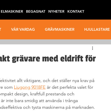
ELMASKINER
BEGAGNAT
NYHETER
KONTAKT
T
VÅR VARDAG
GRÄVMASKINER
HJULLASTARE
SÄKERHET
ARBETSMILJÖ
kt grävare med eldrift för
ktivitet allt viktigare, och det ställer nya krav på 
re som 
Liugong 9018FE
 är det perfekta valet för 
pakt design, kraftfull prestanda och 
 är inte bara smidig att använda i trånga 
dseffektiva och tysta maskinerna på marknaden.