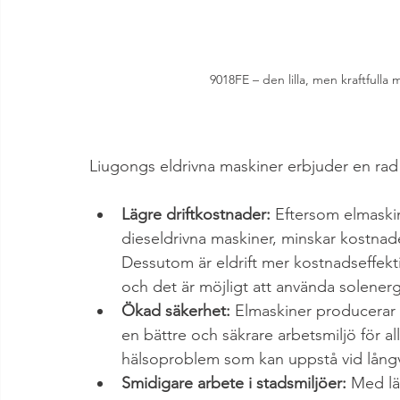
9018FE – den lilla, men kraftfulla 
Liugongs eldrivna maskiner erbjuder en rad f
Lägre driftkostnader:
 Eftersom elmaskin
dieseldrivna maskiner, minskar kostnade
Dessutom är eldrift mer kostnadseffektivt
och det är möjligt att använda solenerg
Ökad säkerhet:
 Elmaskiner producerar i
en bättre och säkrare arbetsmiljö för a
hälsoproblem som kan uppstå vid långv
Smidigare arbete i stadsmiljöer:
 Med lä