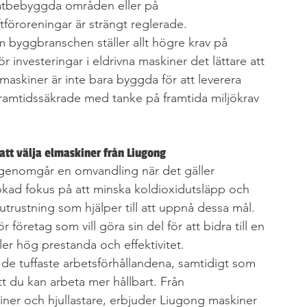
i tätbebyggda områden eller på 
tföroreningar är strängt reglerade.
m byggbranschen ställer allt högre krav på 
r investeringar i eldrivna maskiner det lättare att 
maskiner är inte bara byggda för att leverera 
ramtidssäkrade med tanke på framtida miljökrav 
att välja elmaskiner från Liugong
genomgår en omvandling när det gäller 
ökad fokus på att minska koldioxidutsläpp och 
a utrustning som hjälper till att uppnå dessa mål. 
företag som vill göra sin del för att bidra till en 
ler hög prestanda och effektivitet.
 de tuffaste arbetsförhållandena, samtidigt som 
t du kan arbeta mer hållbart. Från 
iner och hjullastare, erbjuder Liugong maskiner 