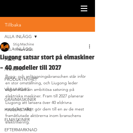
Inlägg
Tillbaka
ALLA INLÄGG
Stig Machine
ALLA INLÄGG
19 mars 2025
Liugong satsar stort på elmaskiner
JOBB
– 40 modeller till 2027
ANNONS
Bygg- och anläggningsbranschen står inför 
PRODUKTNYHET
en stor omställning, och Liugong leder 
VÅR VARDAG
vägen med sin ambitiösa satsning på 
elektriska maskiner. Fram till 2027 planerar 
GRÄVMASKINER
Liugong att lansera över 40 eldrivna 
modeller, vilket gör dem till en av de mest 
HJULLASTARE
framåtlutade aktörerna inom branschens 
ELMASKINER
elektrifiering.
EFTERMARKNAD