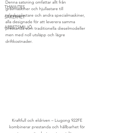
Denna satsning omfattar allt från 
THWAITES
grävmaskiner och hjullastare till 
teleskoplastare och andra specialmaskiner, 
SÄKERHET
alla designade för att leverera samma 
ARBETSMILJÖ
prestanda som traditionella dieselmodeller 
men med noll utsläpp och lägre 
driftkostnader.
Kraftfull och eldriven – Liugong 922FE 
kombinerar prestanda och hållbarhet för 