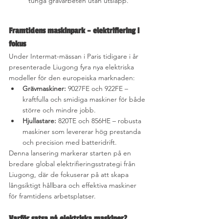
tunga grävarbeten utan utsläpp.
Framtidens maskinpark – elektrifiering i 
fokus
Under Intermat-mässan i Paris tidigare i år 
presenterade Liugong fyra nya elektriska 
modeller för den europeiska marknaden:
Grävmaskiner:
 9027FE och 922FE – 
kraftfulla och smidiga maskiner för både 
större och mindre jobb.
Hjullastare:
 820TE och 856HE – robusta 
maskiner som levererar hög prestanda 
och precision med batteridrift.
Denna lansering markerar starten på en 
bredare global elektrifieringsstrategi från 
Liugong, där de fokuserar på att skapa 
långsiktigt hållbara och effektiva maskiner 
för framtidens arbetsplatser.
Varför satsa på elektriska maskiner?