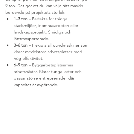
9 ton. Det gör att du kan välja rätt maskin 
beroende på projektets storlek:
1–3 ton
 – Perfekta för trånga 
stadsmiljöer, inomhusarbeten eller 
landskapsprojekt. Smidiga och 
lätttransporterade.
3–6 ton
 – Flexibla allroundmaskiner som 
klarar medelstora arbetsplatser med 
hög effektivitet.
6–9 ton
 – Byggarbetsplatsernas 
arbetshästar. Klarar tunga laster och 
passar större entreprenader där 
kapacitet är avgörande.