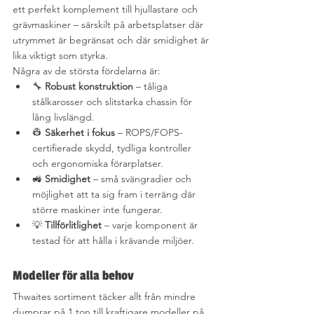
ett perfekt komplement till hjullastare och 
grävmaskiner – särskilt på arbetsplatser där 
utrymmet är begränsat och där smidighet är 
lika viktigt som styrka.
Några av de största fördelarna är:
🔧 
Robust konstruktion
 – tåliga 
stålkarosser och slitstarka chassin för 
lång livslängd.
👷 
Säkerhet i fokus
 – ROPS/FOPS-
certifierade skydd, tydliga kontroller 
och ergonomiska förarplatser.
🚜 
Smidighet
 – små svängradier och 
möjlighet att ta sig fram i terräng där 
större maskiner inte fungerar.
💡 
Tillförlitlighet
 – varje komponent är 
testad för att hålla i krävande miljöer.
Modeller för alla behov
Thwaites sortiment täcker allt från mindre 
dumprar på 1 ton till kraftigare modeller på 