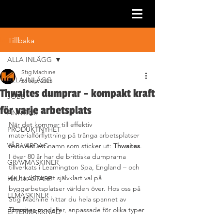
Inlägg
Tillbaka
ALLA INLÄGG
Stig Machine
ALLA INLÄGG
26 sep. 2025
Thwaites dumprar – kompakt kraft
JOBB
för varje arbetsplats
ANNONS
När det kommer till effektiv 
PRODUKTNYHET
materialförflyttning på trånga arbetsplatser 
VÅR VARDAG
finns det ett namn som sticker ut: 
Thwaites
. 
I över 80 år har de brittiska dumprarna 
GRÄVMASKINER
tillverkats i Leamington Spa, England – och 
de har blivit ett självklart val på 
HJULLASTARE
byggarbetsplatser världen över. Hos oss på 
ELMASKINER
Stig Machine hittar du hela spannet av 
Thwaites-modeller, anpassade för olika typer 
EFTERMARKNAD