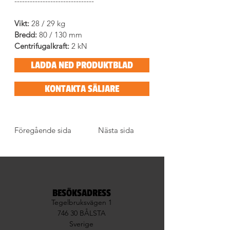
-------------------------------
Vikt:
 28 / 29 kg
Bredd:
 80 / 130 mm
Centrifugalkraft:
 2 kN
LADDA NED PRODUKTBLAD
KONTAKTA SÄLJARE
Föregående sida
Nästa sida
BESÖKSADRESS
Tegelbruksvägen 1
746 30 BÅLSTA
Sverige