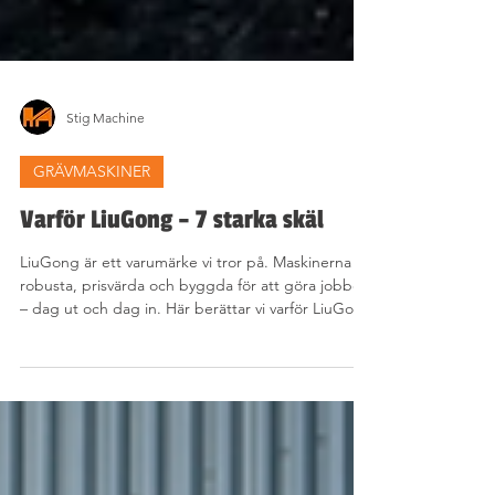
Stig Machine
GRÄVMASKINER
Varför LiuGong – 7 starka skäl
LiuGong är ett varumärke vi tror på. Maskinerna är
robusta, prisvärda och byggda för att göra jobbet
– dag ut och dag in. Här berättar vi varför LiuGong
är ett självklart val för oss på Stig Machine och för
allt fler svenska entreprenörer.