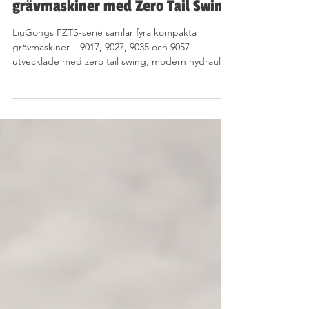
GRÄVMASKINER
LiuGong FZTS-serien: Kompakta
grävmaskiner med Zero Tail Swing
LiuGongs FZTS-serie samlar fyra kompakta
grävmaskiner – 9017, 9027, 9035 och 9057 –
utvecklade med zero tail swing, modern hydraulik
och hög komfort. Maskinerna är byggda för att
möta verklighetens krav på säkerhet, smidighet
och effektivitet, från trånga innerstadsmiljöer till
tuffare entreprenadjobb.