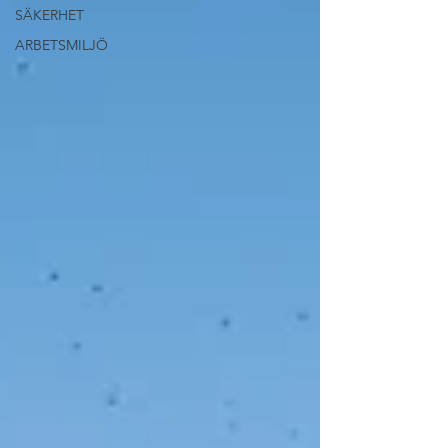
SÄKERHET
ARBETSMILJÖ