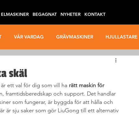
ELMASKINER
BEGAGNAT
NYHETER
KONTAKT
T
VÅR VARDAG
GRÄVMASKINER
HJULLASTARE
SÄKERHET
ARBETSMILJÖ
a skäl
 ett val för dig som vill ha 
rätt maskin för 
ign, framtidsberedskap och support. Det handlar 
kiner som fungerar, är byggda för att hålla och 
r är sju saker som gör LiuGong till ett alternativ 