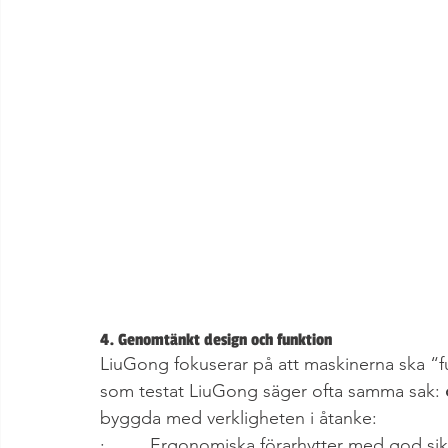
4. Genomtänkt design och funktion
LiuGong fokuserar på att maskinerna ska “fun
som testat LiuGong säger ofta samma sak: 
byggda med verkligheten i åtanke:
·         Ergonomiska förarhytter med god sik