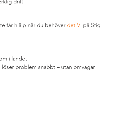
klig drift
te får hjälp när du behöver 
det.Vi
 på Stig 
om i landet
i löser problem snabbt – utan omvägar.