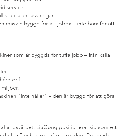
id service
ll specialanpassningar.
n maskin byggd för att jobba – inte bara för att 
kiner som är byggda för tuffa jobb – från kalla 
ter
ård drift
miljöer.
kinen “inte håller” – den är byggd för att göra 
rahandsvärdet. LiuGong positionerar sig som ett 
rld-class” och växer på marknaden. Det märks 