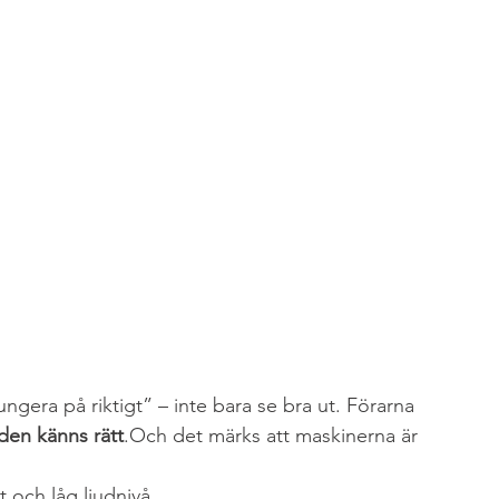
gera på riktigt” – inte bara se bra ut. Förarna 
den känns rätt
.Och det märks att maskinerna är 
t och låg ljudnivå