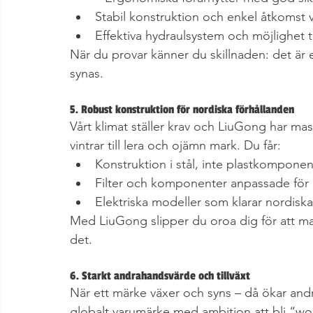
Stabil konstruktion och enkel åtkomst v
Effektiva hydraulsystem och möjlighet ti
När du provar känner du skillnaden: det är e
synas.
5. Robust konstruktion för nordiska förhållanden
Vårt klimat ställer krav och LiuGong har mas
vintrar till lera och ojämn mark. Du får:
Konstruktion i stål, inte plastkomponen
Filter och komponenter anpassade för h
Elektriska modeller som klarar nordiska 
Med LiuGong slipper du oroa dig för att mas
det.
6. Starkt andrahandsvärde och tillväxt
När ett märke växer och syns – då ökar and
globalt varumärke med ambition att bli “wo