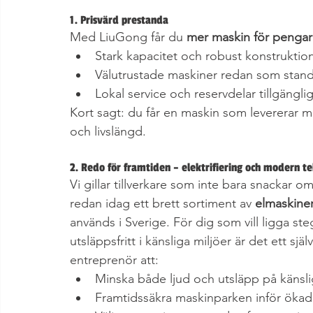
1. Prisvärd prestanda
Med LiuGong får du 
mer maskin för penga
Stark kapacitet och robust konstruktio
Välutrustade maskiner redan som stan
Lokal service och reservdelar tillgängli
Kort sagt: du får en maskin som levererar me
och livslängd.
2. Redo för framtiden – elektrifiering och modern t
Vi gillar tillverkare som inte bara snackar
redan idag ett brett sortiment av 
elmaskine
används i Sverige. För dig som vill ligga ste
utsläppsfritt i känsliga miljöer är det ett sjä
entreprenör att:
Minska både ljud och utsläpp på känsli
Framtidssäkra maskinparken inför ökad