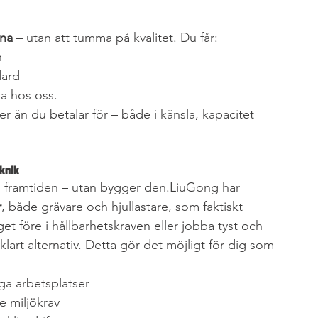
rna
 – utan att tumma på kvalitet. Du får:
n
dard
ga hos oss.
r än du betalar för – både i känsla, kapacitet 
eknik
 om framtiden – utan bygger den.LiuGong har 
r
, både grävare och hjullastare, som faktiskt 
get före i hållbarhetskraven eller jobba tyst och 
lvklart alternativ. Detta gör det möjligt för dig som 
ga arbetsplatser
e miljökrav