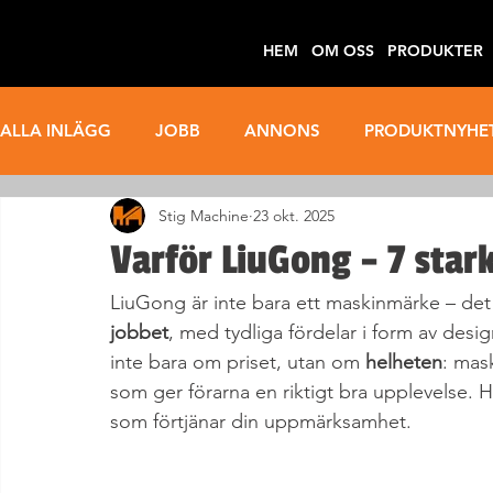
HEM
OM OSS
PRODUKTER
ALLA INLÄGG
JOBB
ANNONS
PRODUKTNYHE
Stig Machine
23 okt. 2025
ELMASKINER
EFTERMARKNAD
THWAITES
Varför LiuGong – 7 stark
LiuGong är inte bara ett maskinmärke – det är
jobbet
, med tydliga fördelar i form av des
inte bara om priset, utan om 
helheten
: mas
som ger förarna en riktigt bra upplevelse. Hä
som förtjänar din uppmärksamhet.