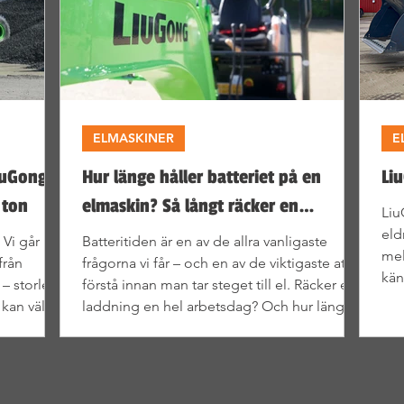
ELMASKINER
E
LiuGong-
Hur länge håller batteriet på en
Li
 ton
elmaskin? Så långt räcker en
Liu
laddning – och så länge håller
eld
 Vi går
Batteritiden är en av de allra vanligaste
mel
batteriet
från
frågorna vi får – och en av de viktigaste att
kän
– storlek
förstå innan man tar steget till el. Räcker en
ele
 kan välja
laddning en hel arbetsdag? Och hur länge
håller själva batteriet innan det måste bytas?