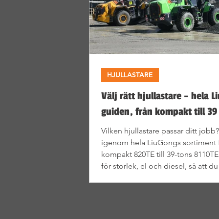
HJULLASTARE
Välj rätt hjullastare – hela 
guiden, från kompakt till 39
Vilken hjullastare passar ditt jobb?
igenom hela LiuGongs sortiment 
kompakt 820TE till 39-tons 8110TE 
för storlek, el och diesel, så att du
rätt utan att gissa.