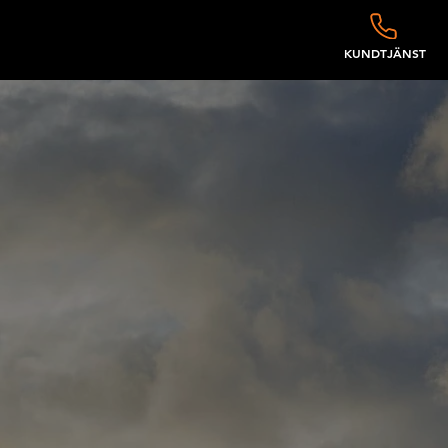
KUNDTJÄNST
KINER