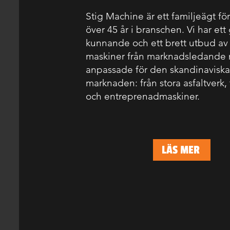
Stig Machine är ett familjeägt f
över 45 år i branschen. Vi har ett
kunnande och ett brett utbud av k
maskiner från marknadsledande 
anpassade för den skandinaviska
marknaden: från stora asfaltverk, t
och entreprenad­maskiner.
LÄS MER