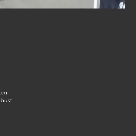
ken.
obust