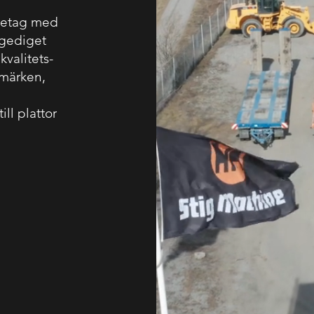
öretag med
 gediget
valitets­
märken,
ill plattor