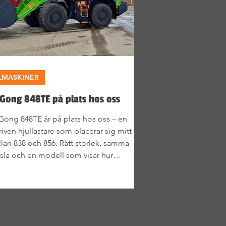
LMASKINER
uGong 848TE på plats hos oss
Gong 848TE är på plats hos oss – en
riven hjullastare som placerar sig mitt
lan 838 och 856. Rätt storlek, samma
sla och en modell som visar hur
ktrifiering kan fungera i verkligheten.