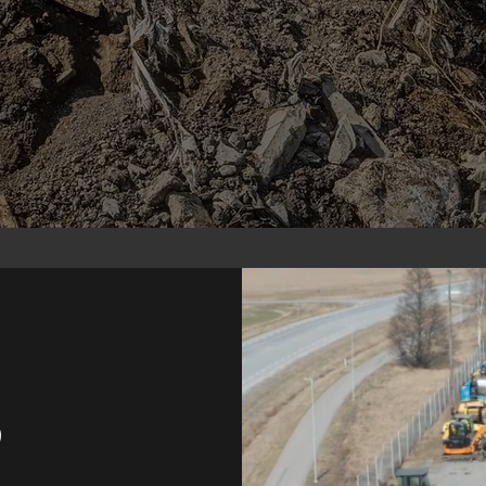
TA REDA PÅ MER
S