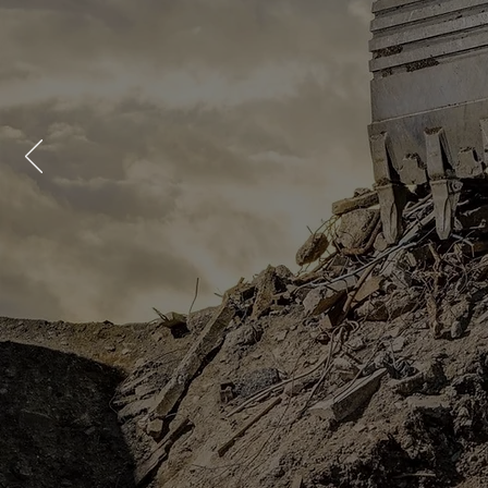
FRÅN
VAR