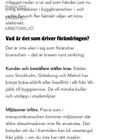
inlägget reder vi ut vad som händer just nu 
THWAITES
kring elmaskiner i byggbranschen – och 
varför fler och fler faktiskt väljer att köra 
SÄKERHET
elektriskt.
ARBETSMILJÖ
Vad är det som driver förändringen?
Det är inte elen i sig som förändrar 
branschen – det är kraven runt omkring.
Kunder och beställare ställer krav. 
Städer 
som Stockholm, Göteborg och Malmö har 
börjat kräva eldrift eller fossilfritt i allt från VA-
jobb till byggservice. De vill minska buller 
och utsläpp i stadsmiljöer.
Miljözoner införs. 
Precis som i 
transportbranschen kommer miljözoner där 
äldre dieselmaskiner inte får användas. Det 
betyder att du i framtiden kan bli utestängd 
från jobb – om du inte har rätt maskin.