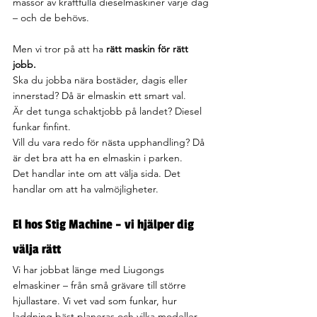
massor av kraftfulla dieselmaskiner varje dag 
– och de behövs.
Men vi tror på att ha 
rätt maskin för rätt 
jobb.
Ska du jobba nära bostäder, dagis eller 
innerstad? Då är elmaskin ett smart val.
Är det tunga schaktjobb på landet? Diesel 
funkar finfint.
Vill du vara redo för nästa upphandling? Då 
är det bra att ha en elmaskin i parken.
Det handlar inte om att välja sida. Det 
handlar om att ha valmöjligheter.
El hos Stig Machine – vi hjälper dig 
välja rätt
Vi har jobbat länge med Liugongs 
elmaskiner – från små grävare till större 
hjullastare. Vi vet vad som funkar, hur 
laddning bäst planeras och vilka modeller 