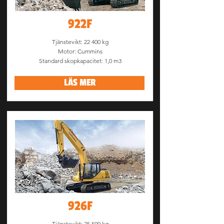
922F
Tjänstevikt: 22 400 kg
Motor: Cummins
Standard skopkapacitet: 1,0 m3
LÄS MER
926F
Tjänstevikt: 25 500 kg