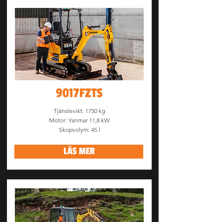
9017FZTS
Tjänstevikt: 1750 kg
Motor: Yanmar 11,8 kW
Skopvolym: 45 l
LÄS MER