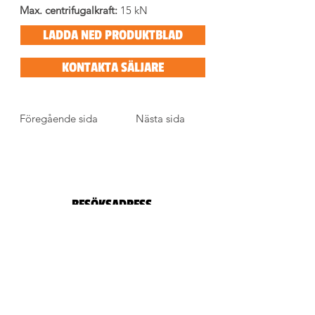
Max. centrifugalkraft:
 15 kN
LADDA NED PRODUKTBLAD
KONTAKTA SÄLJARE
Föregående sida
Nästa sida
BESÖKSADRESS
Tegelbruksvägen 1
746 30 BÅLSTA
Sverige
E-POST, TELEFON
info@stigmachine.se
0171-544 00