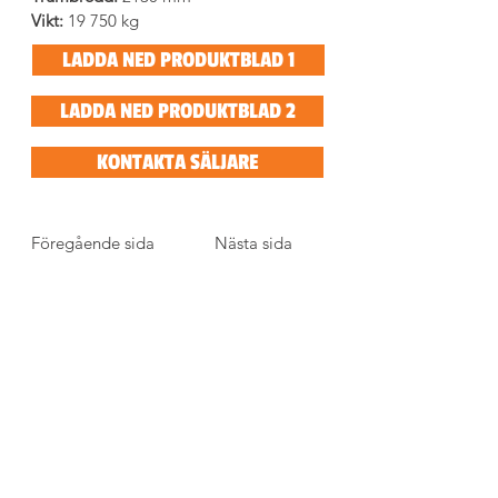
Vikt:
 19 750 kg
LADDA NED PRODUKTBLAD 1
LADDA NED PRODUKTBLAD 2
KONTAKTA SÄLJARE
Föregående sida
Nästa sida
BESÖKSADRESS
Tegelbruksvägen 1
746 30 BÅLSTA
Sverige
E-POST, TELEFON