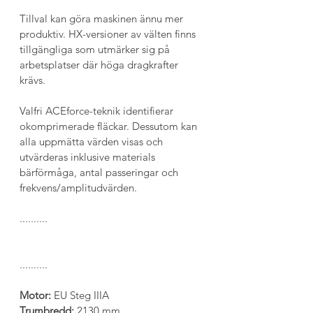
Tillval kan göra maskinen ännu mer 
produktiv. HX-versioner av välten finns 
tillgängliga som utmärker sig på 
arbetsplatser där höga dragkrafter 
krävs.
Valfri ACEforce-teknik identifierar 
okomprimerade fläckar. Dessutom kan 
alla uppmätta värden visas och 
utvärderas inklusive materials 
bärförmåga, antal passeringar och 
frekvens/amplitudvärden.
..........
..........
Motor: 
EU Steg IIIA
Trumbredd: 
2130 mm