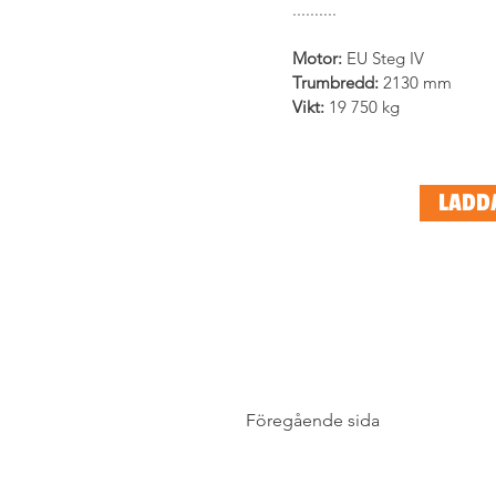
..........
Motor: 
EU Steg IV
Trumbredd:
 2130 mm
Vikt: 
19 750 kg
LADD
Föregående sida