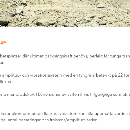
4F 
betsplatser där ultimat packningskraft behövs, perfekt för tunga tra
ar.
mplitud- och vibrationssystem med en tyngre arbetsvikt på 22 ton f
fekter.
nnu mer produktiv. HX-versioner av välten finns tillgängliga som utmä
tifierar okomprimerade fläckar. Dessutom kan alla uppmätta värden v
åga, antal passeringar och frekvens/amplitudvärden.