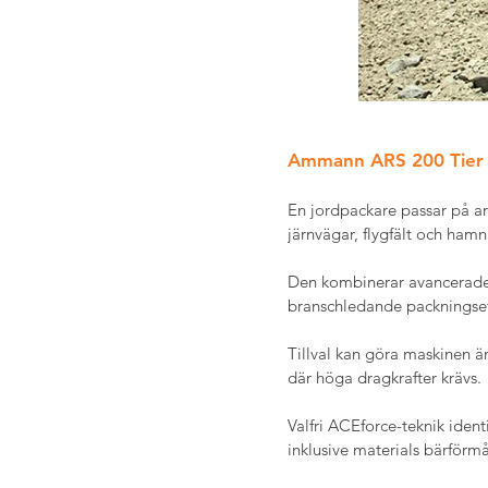
Ammann ARS 200 Tier 
En jordpackare passar på ar
järnvägar, flygfält och hamn
Den kombinerar avancerade a
branschledande packningsef
Tillval kan göra maskinen ä
där höga dragkrafter krävs.
Valfri ACEforce-teknik iden
inklusive materials bärförm