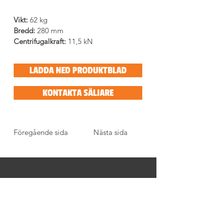
Vikt: 
62 kg
Bredd:
 280 mm
Centrifugalkraft:
 11,5 kN
LADDA NED PRODUKTBLAD
KONTAKTA SÄLJARE
Föregående sida
Nästa sida
BESÖKSADRESS
Tegelbruksvägen 1
746 30 BÅLSTA