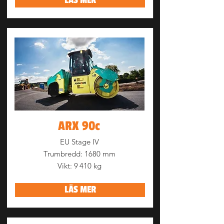
LÄS MER
ARX 90c
EU Stage IV
Trumbredd: 1680 mm
Vikt: 9 410 kg
LÄS MER