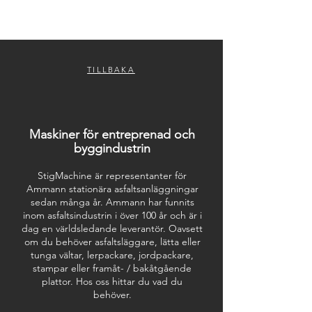
TILLBAKA
Maskiner för entreprenad och
byggindustrin
StigMachine är representanter för
Ammann stationära asfaltsanläggningar
sedan många år. Ammann har funnits
inom asfaltsindustrin i över 100 år och är i
dag en världsledande leverantör. Oavsett
om du behöver asfaltsläggare, lätta eller
tunga vältar, lerpackare, jordpackare,
stampar eller framåt- / bakåtgående
plattor.
Hos oss hittar du vad du
behöver.