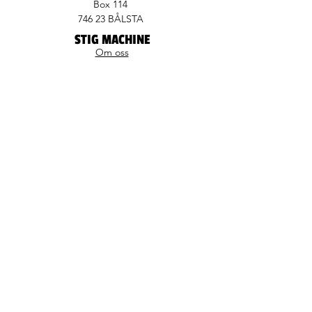
Box 114
746 23 BÅLSTA
STIG MACHINE
Om oss
Produkter
Nyheter
Kontakta oss
GUIDER
Elmaskiner i praktiken
Elmaskiner i
byggbranschen
Så funkar laddning
Från diesel till el
Logga in