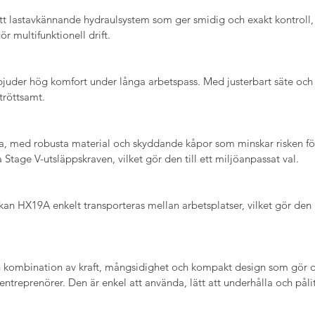
t lastavkännande hydraulsystem som ger smidig och exakt kontroll, v
r multifunktionell drift.
uder hög komfort under långa arbetspass. Med justerbart säte och int
tröttsamt.
a, med robusta material och skyddande kåpor som minskar risken för
Stage V-utsläppskraven, vilket gör den till ett miljöanpassat val.
kan HX19A enkelt transporteras mellan arbetsplatser, vilket gör den 
kombination av kraft, mångsidighet och kompakt design som gör de
ntreprenörer. Den är enkel att använda, lätt att underhålla och pålitl