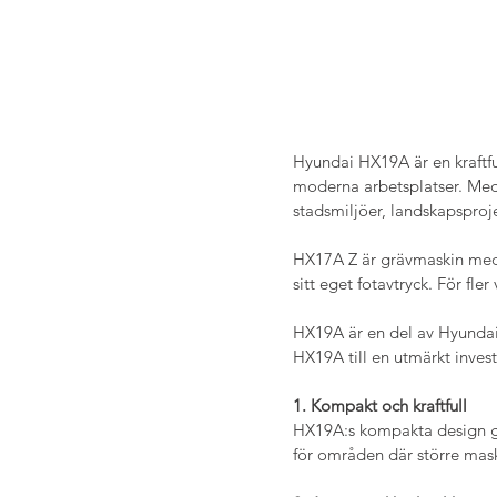
Hyundai HX19A är en kraftf
moderna arbetsplatser. Med 
stadsmiljöer, landskapsproj
HX17A Z är grävmaskin med ”
sitt eget fotavtryck. 
För fler
HX19A är en del av Hyundais
HX19A till en utmärkt invest
1. Kompakt och kraftfull
HX19A:s kompakta design gö
för områden där större mask