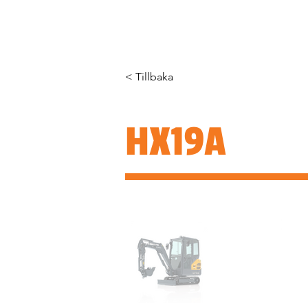
HEM
OM OSS
PRODUKTER
< Tillbaka
HX19A