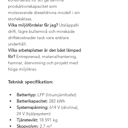
produktionskapacitet som 
motsvarande dieseldrivna modell i sin 
storleksklass.
Vilka miljöfördelar får jag? 
Utsläppsfri 
drift, lägre bullernivå och minskade 
driftskostnader tack vare enklare 
underhåll.
Vilka arbetsplatser är den bäst lämpad 
för? 
Entreprenad, materialhantering, 
hamnar, återvinning och projekt med 
höga miljökrav.
Teknisk specifikation:
Batterityp:
 LFP (litiumjärnfosfat)
Batterikapacitet:
 282 kWh
Systemspänning:
 614 V (drivlina), 
24 V (hjälpsystem)
Tjänstevikt:
 18 591 kg
Skopvolym:
 2,7 m³