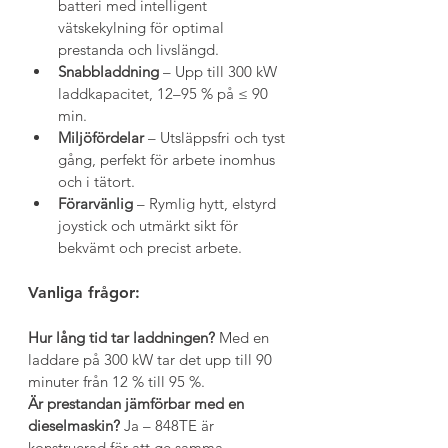
batteri med intelligent 
vätskekylning för optimal 
prestanda och livslängd.
Snabbladdning
 – Upp till 300 kW 
laddkapacitet, 12–95 % på ≤ 90 
min.
Miljöfördelar
 – Utsläppsfri och tyst 
gång, perfekt för arbete inomhus 
och i tätort.
Förarvänlig
 – Rymlig hytt, elstyrd 
joystick och utmärkt sikt för 
bekvämt och precist arbete.
V
anliga frågor:
Hur lång tid tar laddningen? 
Med en 
laddare på 300 kW tar det upp till 90 
minuter från 12 % till 95 %.
Är prestandan jämförbar med en 
dieselmaskin? 
Ja – 848TE är 
konstruerad för att ge samma 