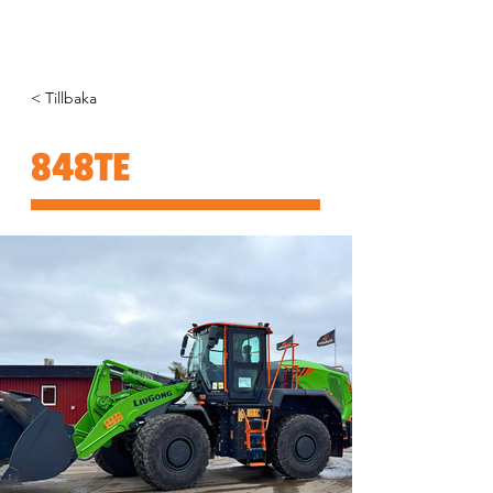
< Tillbaka
848TE