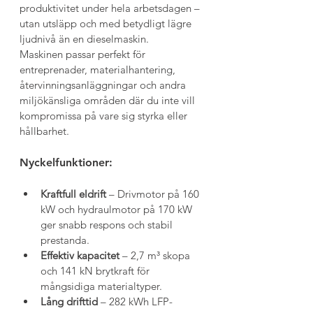
produktivitet under hela arbetsdagen – 
utan utsläpp och med betydligt lägre 
ljudnivå än en dieselmaskin.
Maskinen passar perfekt för 
entreprenader, materialhantering, 
återvinningsanläggningar och andra 
miljökänsliga områden där du inte vill 
kompromissa på vare sig styrka eller 
hållbarhet.
Nyckelfunktioner:
Kraftfull eldrift
 – Drivmotor på 160 
kW och hydraulmotor på 170 kW 
ger snabb respons och stabil 
prestanda.
Effektiv kapacitet
 – 2,7 m³ skopa 
och 141 kN brytkraft för 
mångsidiga materialtyper.
Lång drifttid
 – 282 kWh LFP-