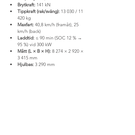
Brytkraft:
 141 kN
Tippkraft (rak/sväng):
 13 030 / 11 
420 kg
Maxfart:
 40,8 km/h (framåt), 25 
km/h (back)
Laddtid:
 ≤ 90 min (SOC 12 % → 
95 %) vid 300 kW
Mått (L × B × H):
 8 274 × 2 920 × 
3 415 mm
Hjulbas:
 3 290 mm
Däck:
 20.5R25 ★ / L-3
LADDA NED DATABLAD
LADDA NED PRODUKTBLAD
KONTAKTA SÄLJARE
Föregående sida
Nästa sida