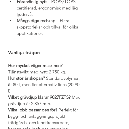
Förarvänlig hytt
 – ROPS/TOPS-
certifierad, ergonomisk med låg 
ljudnivå.
Mångsidiga redskap
 – Flera 
skopstorlekar och tillval för olika 
applikationer.
Vanliga frågor:
Hur mycket väger maskinen? 
Tjänstevikt med hytt: 2 750 kg.
Hur stor är skopan? 
Standardvolymen 
är 80 l, men fler alternativ finns (20-90 
l).
Vilket grävdjup klarar 9027FZTS? 
Max 
grävdjup är 2 857 mm.
Vilka jobb passar den för? 
Perfekt för 
bygg- och anläggningsprojekt, 
trädgårds- och landskapsarbete, 
kommunala jobb och uthyrning.