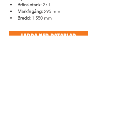
Bränsletank:
 27 L
Markfrigång:
 295 mm
Bredd:
 1 550 mm
LADDA NED DATABLAD
LADDA NED PRODUKTBLAD
KONTAKTA SÄLJARE
Föregående sida
Nästa sida
BESÖKSADRESS
Tegelbruksvägen 1
746 30 BÅLSTA