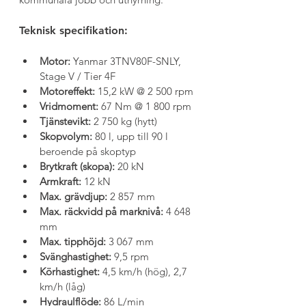
Teknisk specifikation:
Motor:
 Yanmar 3TNV80F-SNLY, 
Stage V / Tier 4F
Motoreffekt:
 15,2 kW @ 2 500 rpm
Vridmoment:
 67 Nm @ 1 800 rpm
Tjänstevikt:
 2 750 kg (hytt)
Skopvolym:
 80 l, upp till 90 l 
beroende på skoptyp
Brytkraft (skopa):
 20 kN
Armkraft:
 12 kN
Max. grävdjup:
 2 857 mm
Max. räckvidd på marknivå:
 4 648 
mm
Max. tipphöjd:
 3 067 mm
Svänghastighet:
 9,5 rpm
Körhastighet:
 4,5 km/h (hög), 2,7 
km/h (låg)
Hydraulflöde:
 86 L/min