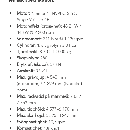
Teknisk specifikation:
Motor:
 Yanmar 4TNV98C-SLYC, 
Stage V / Tier 4F
Motoreffekt (gross/net):
 46,2 kW / 
44 kW @ 2 200 rpm
Vridmoment:
 241 Nm @ 1 430 rpm
Cylindrar:
 4, slagvolym 3,3 liter
Tjänstevikt:
 8 700–10 000 kg
Skopvolym:
 280 l
Brytkraft (skopa):
 67 kN
Armkraft:
 37 kN
Max. grävdjup:
 4 540 mm 
(monobom) / 4 299 mm (tvådelad 
bom)
Max. räckvidd på marknivå:
 7 082–
7 763 mm
Max. tipphöjd:
 4 577–6 170 mm
Max. skärhöjd:
 6 525–8 247 mm
Svänghastighet:
 10,5 rpm
Körhastighet:
 4,8 km/h