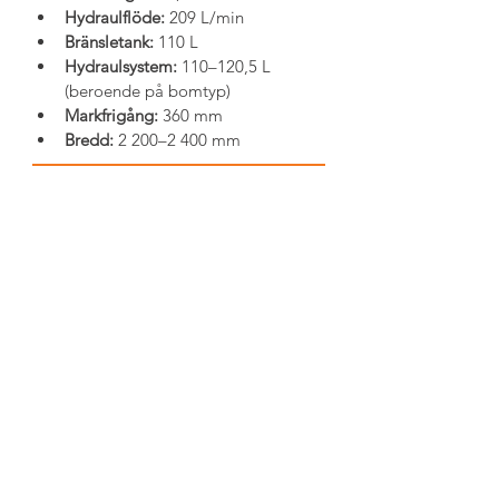
Hydraulflöde:
 209 L/min
Bränsletank:
 110 L
Hydraulsystem:
 110–120,5 L 
(beroende på bomtyp)
Markfrigång:
 360 mm
Bredd:
 2 200–2 400 mm
LADDA NED DATABLAD
LADDA NED PRODUKTBLAD
KONTAKTA SÄLJARE
Föregående sida
Nästa sida