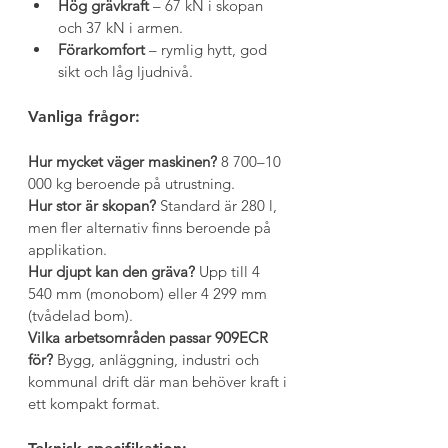
Hög grävkraft
 – 67 kN i skopan 
och 37 kN i armen.
Förarkomfort
 – rymlig hytt, god 
sikt och låg ljudnivå.
Vanliga frågor:
Hur mycket väger maskinen? 
8 700–10 
000 kg beroende på utrustning.
Hur stor är skopan? 
Standard är 280 l, 
men fler alternativ finns beroende på 
applikation.
Hur djupt kan den gräva? 
Upp till 4 
540 mm (monobom) eller 4 299 mm 
(tvådelad bom).
Vilka arbetsområden passar 909ECR 
för? 
Bygg, anläggning, industri och 
kommunal drift där man behöver kraft i 
ett kompakt format.