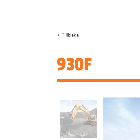
HEM
OM OSS
PRODUKTER
< Tillbaka
930F