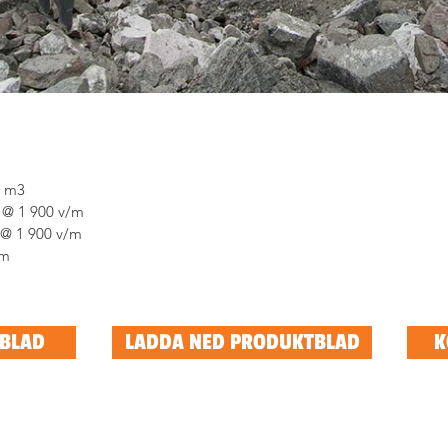
4 m3
 @ 1 900 v/m
 @ 1 900 v/m
mm
ABLAD
LADDA NED PRODUKTBLAD
K