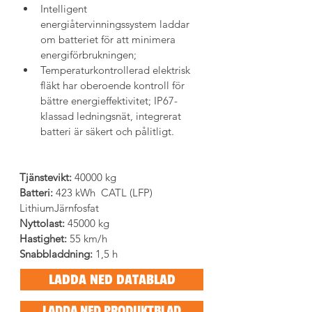
Intelligent 
energiåtervinningssystem laddar 
om batteriet för att minimera 
energiförbrukningen;
Temperaturkontrollerad elektrisk 
fläkt har oberoende kontroll för 
bättre energieffektivitet; IP67-
klassad ledningsnät, integrerat 
batteri är säkert och pålitligt.
Tjänstevikt: 
40000 kg
Batteri: 
423 kWh  CATL (LFP) 
LithiumJärnfosfat
Nyttolast: 
45000 kg
Hastighet:
 55 km/h
Snabbladdning:
 1,5 h
LADDA NED DATABLAD
LADDA NED PRODUKTBLAD