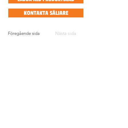
KONTAKTA SÄLJARE
Föregående sida
Nästa sida
BESÖKSADRESS
Tegelbruksvägen 1
746 30 BÅLSTA
Sverige
E-POST, TELEFON
info@stigmachine.se
0171-544 00
UTDELNINGSADRESS
Box 114
746 23 BÅLSTA