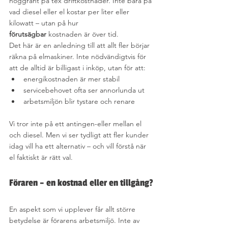
noggrant på tex driftkostnader. Inte bara på 
vad diesel eller el kostar per liter eller 
kilowatt – utan på hur 
förutsägbar
 kostnaden är över tid.
Det här är en anledning till att allt fler börjar 
räkna på elmaskiner. Inte nödvändigtvis för 
att de alltid är billigast i inköp, utan för att:
energikostnaden är mer stabil
servicebehovet ofta ser annorlunda ut
arbetsmiljön blir tystare och renare
Vi tror inte på ett antingen-eller mellan el 
och diesel. Men vi ser tydligt att fler kunder 
idag vill ha ett alternativ – och vill förstå när 
el faktiskt är rätt val.
Föraren – en kostnad eller en tillgång?
En aspekt som vi upplever får allt större 
betydelse är förarens arbetsmiljö. Inte av 