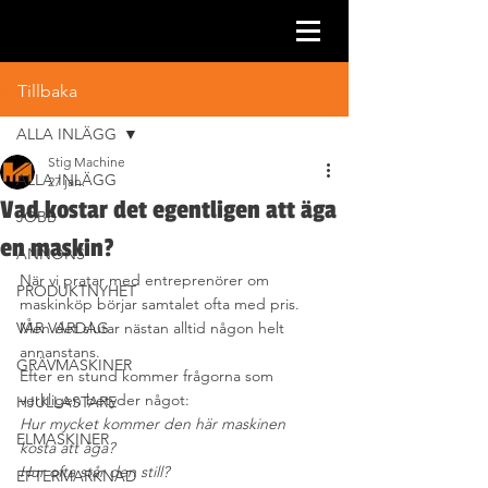
Inlägg
Tillbaka
ALLA INLÄGG
Stig Machine
ALLA INLÄGG
27 jan.
Vad kostar det egentligen att äga
JOBB
en maskin?
ANNONS
När vi pratar med entreprenörer om 
PRODUKTNYHET
maskinköp börjar samtalet ofta med pris. 
VÅR VARDAG
Men det slutar nästan alltid någon helt 
annanstans.
GRÄVMASKINER
Efter en stund kommer frågorna som 
verkligen betyder något:
HJULLASTARE
Hur mycket kommer den här maskinen 
ELMASKINER
kosta att äga?
Hur ofta står den still?
EFTERMARKNAD