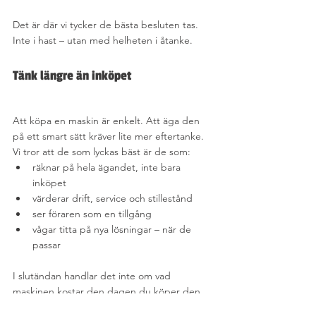
Det är där vi tycker de bästa besluten tas. 
Inte i hast – utan med helheten i åtanke.
Tänk längre än inköpet
Att köpa en maskin är enkelt. Att äga den 
på ett smart sätt kräver lite mer eftertanke.
Vi tror att de som lyckas bäst är de som:
räknar på hela ägandet, inte bara 
inköpet
värderar drift, service och stillestånd
ser föraren som en tillgång
vågar titta på nya lösningar – när de 
passar
I slutändan handlar det inte om vad 
maskinen kostar den dagen du köper den. 
Det handlar om vad den ger tillbaka – varje 