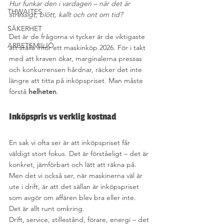
Hur funkar den i vardagen – när det är 
THWAITES
stressigt, blött, kallt och ont om tid?
SÄKERHET
Det är de frågorna vi tycker är de viktigaste 
ARBETSMILJÖ
att ställa inför ett maskinköp 2026. För i takt 
med att kraven ökar, marginalerna pressas 
och konkurrensen hårdnar, räcker det inte 
längre att titta på inköpspriset. Man måste 
förstå 
helheten
.
Inköpspris vs verklig kostnad
En sak vi ofta ser är att inköpspriset får 
väldigt stort fokus. Det är förståeligt – det är 
konkret, jämförbart och lätt att räkna på.
Men det vi också ser, när maskinerna väl är 
ute i drift, är att det sällan är inköpspriset 
som avgör om affären blev bra eller inte. 
Det är allt runt omkring.
Drift, service, stillestånd, förare, energi – det 