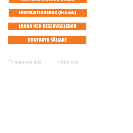
INSTRUKTIONSBOK (Estnisk)
LADDA NED RESERVDELSBOK
KONTAKTA SÄLJARE
Föregående sida
Nästa sida
BESÖKSADRESS
Tegelbruksvägen 1
746 30 BÅLSTA
Sverige
E-POST, TELEFON
info@stigmachine.se